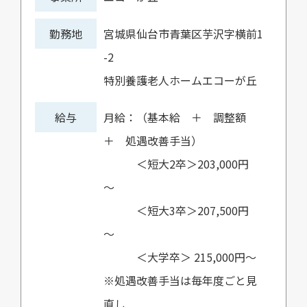
勤務地
宮城県仙台市青葉区芋沢字横前1
-2
特別養護老人ホームエコーが丘
給与
月給：（基本給 ＋ 調整額
＋ 処遇改善手当）
＜短大2卒＞203,000円
～
＜短大3卒＞207,500円
～
＜大学卒＞ 215,000円～
※処遇改善手当は毎年度ごと見
直し