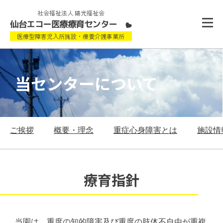
社会福祉法人 陽光福祉会
仙台エコー医療療育センター
医療型障害児入所施設・療養介護事業所
当センターについて
ご挨拶
概要・理念
重症心身障害とは
施設情
療育指針
当園は、重度の知的障害及び重度の肢体不自由が重複