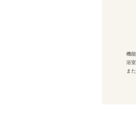
機能
浴室
また