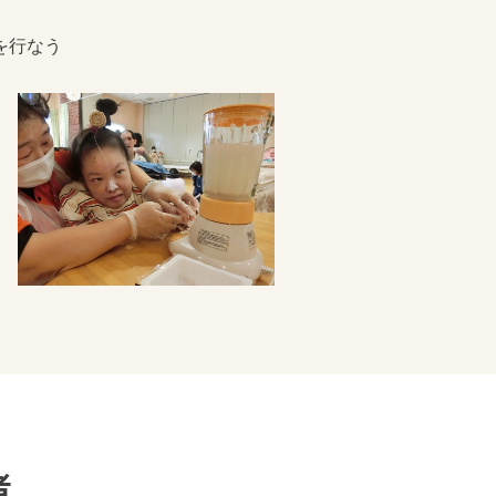
を行なう
者